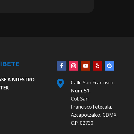
ÍBETE
ASE A NUESTRO

Calle San Francisco,
TER
Num. 51,
Col. San
FranciscoTetecala,
Azcapotzalco, CDMX,
C.P. 02730