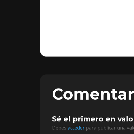
Comentar
Sé el primero en val
Debes
acceder
para publicar una val