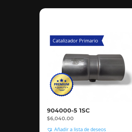
Catalizador Primario
904000-5 1SC
$
6,040.00
Añadir a lista de deseos