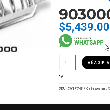
90300
$
5,439.00
903000
cantidad
AÑADIR A
SKU:
CATP743
Categorías:
C