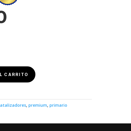
0
L CARRITO
atalizadores
,
premium
,
primario