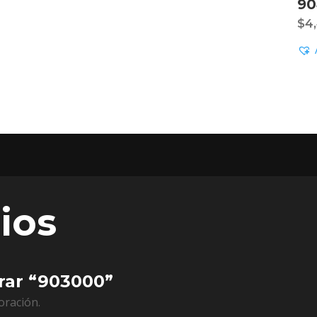
90
$
4
ios
orar “903000”
oración.