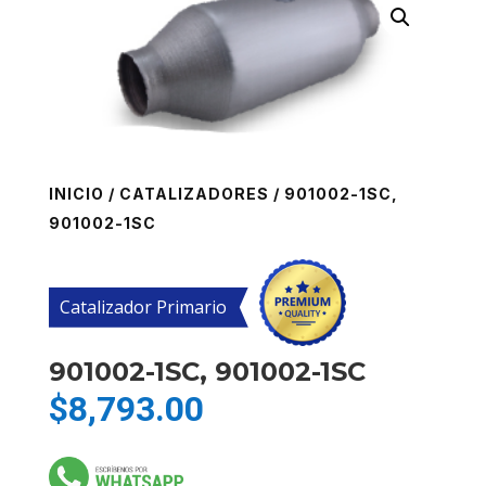
INICIO
/
CATALIZADORES
/ 901002-1SC,
901002-1SC
Catalizador Primario
901002-1SC, 901002-1SC
$
8,793.00