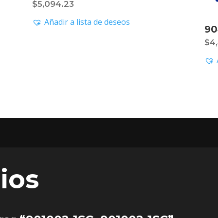
$
5,094.23
Añadir a lista de deseos
90
$
4
ios