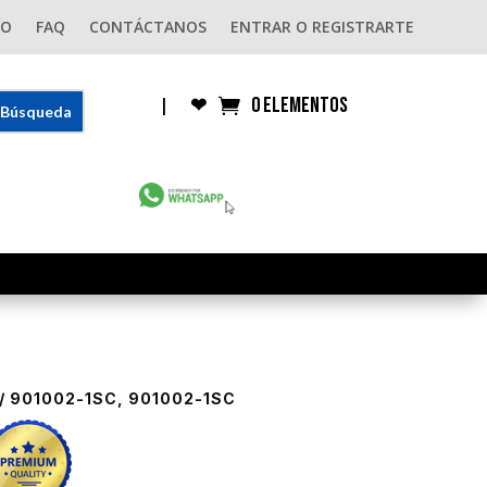
GO
FAQ
CONTÁCTANOS
ENTRAR O REGISTRARTE
0 elementos
|
❤︎
/ 901002-1SC, 901002-1SC