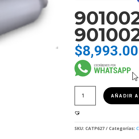
901002
901002
$
8,993.00
901002-
1SC,
AÑADIR A
901002-
1SC
cantidad
SKU:
CATP627
Categorías:
C