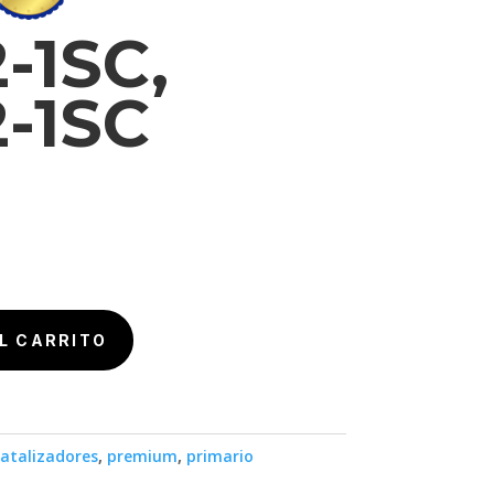
-1SC,
-1SC
L CARRITO
atalizadores
,
premium
,
primario