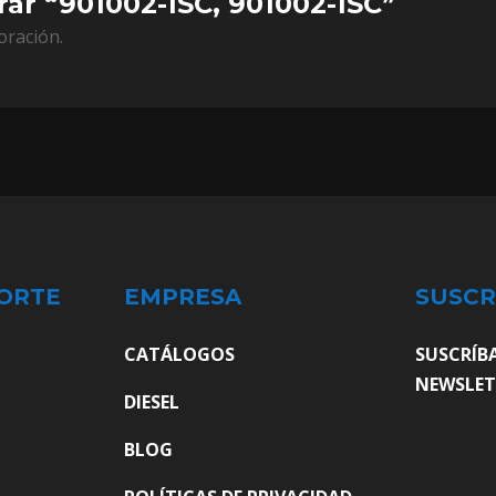
rar “901002-1SC, 901002-1SC”
oración.
ORTE
EMPRESA
SUSCR
CATÁLOGOS
SUSCRÍB
NEWSLET
DIESEL
BLOG