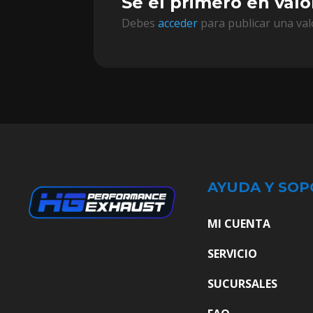
Sé el primero en valo
Debes
acceder
para publicar una val
AYUDA Y SOP
MI CUENTA
SERVICIO
SUCURSALES