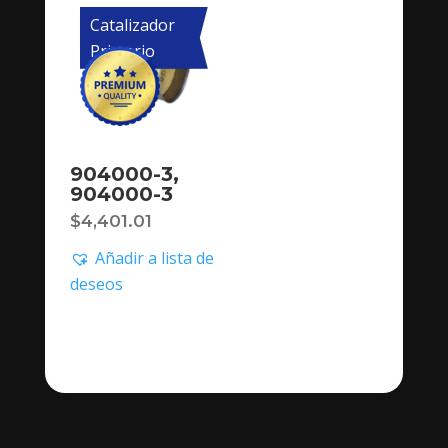
Catalizador
Primario
904000-3,
904000-3
$
4,401.01
Añadir a lista de
deseos