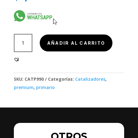
901002-
AÑADIR AL CARRITO
1SC,
901002-
1SC
cantidad
SKU:
CATP990
Categorías:
Catalizadores
,
premium
,
primario
OTROS