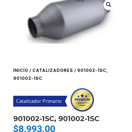
INICIO
/
CATALIZADORES
/ 901002-1SC,
901002-1SC
Catalizador Primario
901002-1SC, 901002-1SC
$
8,993.00