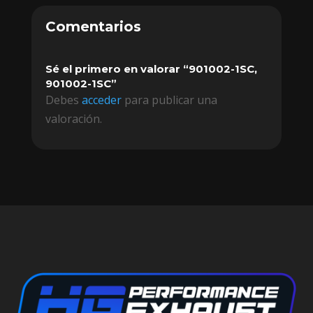
Comentarios
Sé el primero en valorar “901002-1SC,
901002-1SC”
Debes
acceder
para publicar una
valoración.