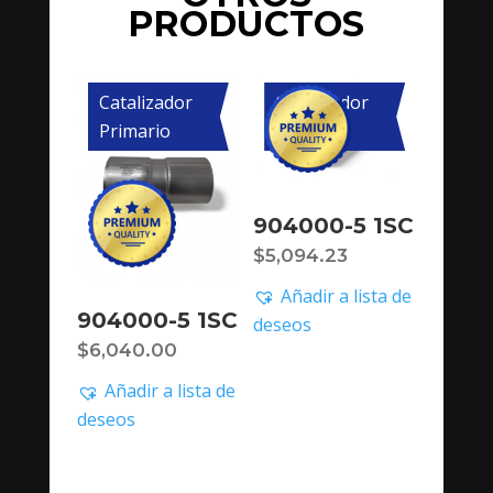
PRODUCTOS
Catalizador
Catalizador
Primario
Primario
904000-5 1SC
$
5,094.23
Añadir a lista de
904000-5 1SC
deseos
$
6,040.00
Añadir a lista de
deseos