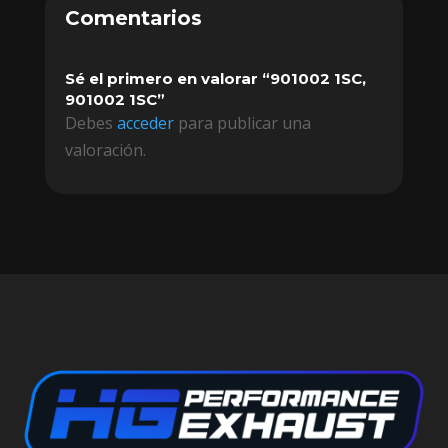
Comentarios
Sé el primero en valorar “901002 1SC,
901002 1SC”
Debes
acceder
para publicar una
valoración.