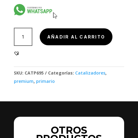
901002
AÑADIR AL CARRITO
1SC,
901002
1SC
cantidad
SKU:
CATP695
Categorías:
Catalizadores
,
premium
,
primario
OTROS