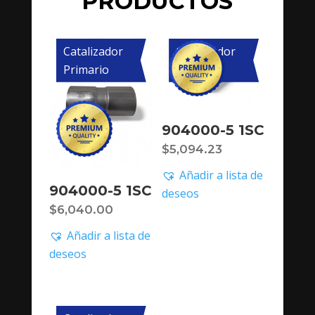
PRODUCTOS
Catalizador
Catalizador
Primario
Primario
904000-5 1SC
$
5,094.23
Añadir a lista de
904000-5 1SC
deseos
$
6,040.00
Añadir a lista de
deseos