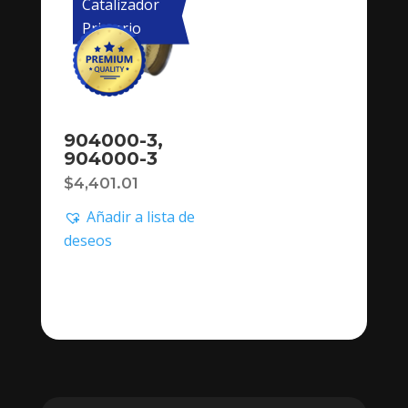
Catalizador
Primario
904000-3,
904000-3
$
4,401.01
Añadir a lista de
deseos