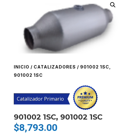
INICIO
/
CATALIZADORES
/ 901002 1SC,
901002 1SC
Catalizador Primario
901002 1SC, 901002 1SC
$
8,793.00