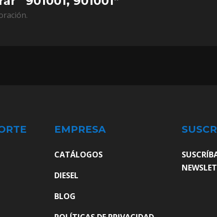
rar “901001, 901001”
oración.
ORTE
EMPRESA
SUSCR
CATÁLOGOS
SUSCRÍB
NEWSLET
DIESEL
BLOG
POLÍTICAS DE PRIVACIDAD