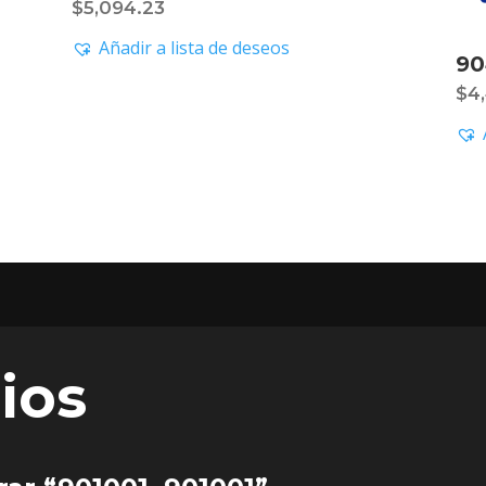
$
5,094.23
Añadir a lista de deseos
90
$
4
ios