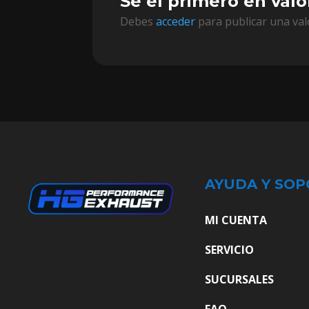
Sé el primero en valo
Debes
acceder
para publicar una val
AYUDA Y SOP
MI CUENTA
SERVICIO
SUCURSALES
FAQ