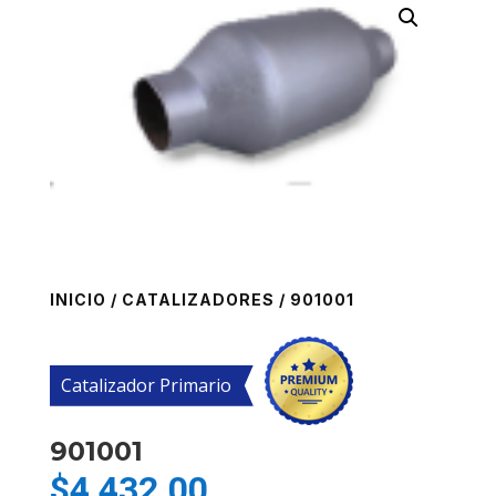
INICIO
/
CATALIZADORES
/ 901001
Catalizador Primario
901001
$
4,432.00