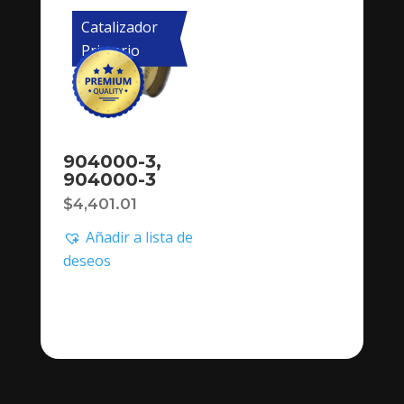
Catalizador
Primario
904000-3,
904000-3
$
4,401.01
Añadir a lista de
deseos