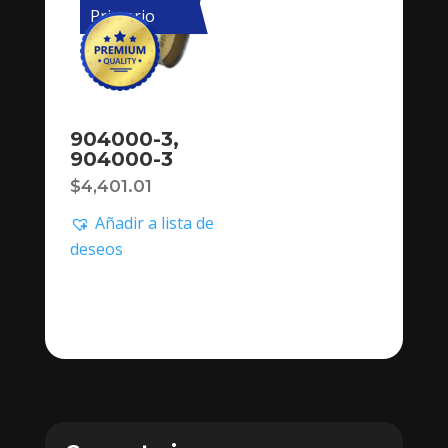
Primario
904000-3,
904000-3
$
4,401.01
Añadir a lista de
deseos