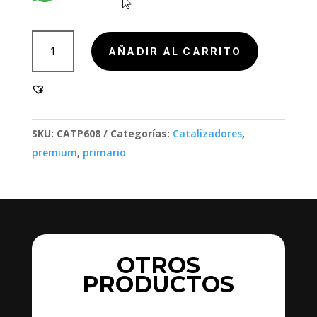
805029
AÑADIR AL CARRITO
cantidad
SKU:
CATP608
Categorías:
Catalizadores
,
premium
,
primario
OTROS
PRODUCTOS