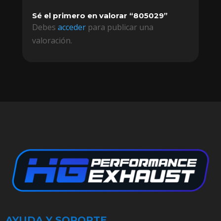
Sé el primero en valorar “805029”
Debes
acceder
para publicar una
valoración.
AYUDA Y SOPORTE