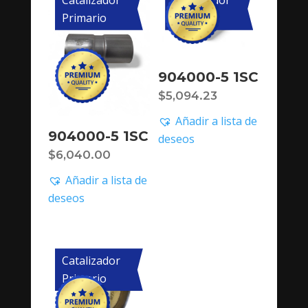
Primario
Primario
904000-5 1SC
$
5,094.23
Añadir a lista de
904000-5 1SC
deseos
$
6,040.00
Añadir a lista de
deseos
Catalizador
Primario