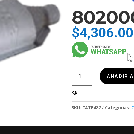
80200
$
4,306.00
802000,
802000
AÑADIR A
cantidad
SKU:
CATP487
Categorías:
C