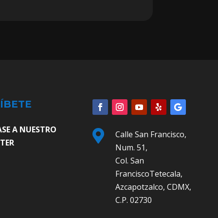
ÍBETE
ASE A NUESTRO

Calle San Francisco,
TER
Num. 51,
Col. San
FranciscoTetecala,
Azcapotzalco, CDMX,
C.P. 02730