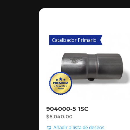
Catalizador Primario
904000-5 1SC
$
6,040.00
Añadir a lista de deseos