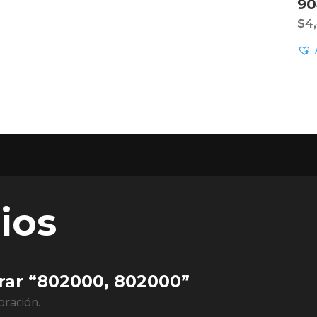
90
$
4
ios
orar “802000, 802000”
oración.