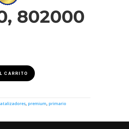
0, 802000
L CARRITO
atalizadores
,
premium
,
primario