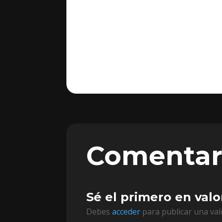
Comentar
Sé el primero en val
Debes
acceder
para publicar una val