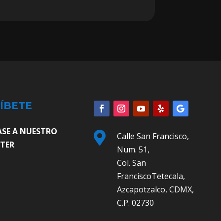
ÍBETE
ASE A NUESTRO

Calle San Francisco,
TER
Num. 51,
Col. San
FranciscoTetecala,
Azcapotzalco, CDMX,
C.P. 02730