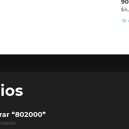
90
$
4
ios
orar “802000”
oración.