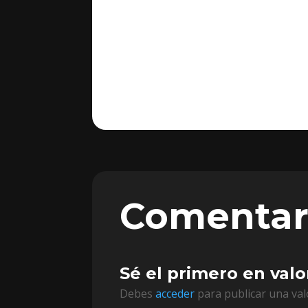
Comentar
Sé el primero en val
Debes
acceder
para publicar una val