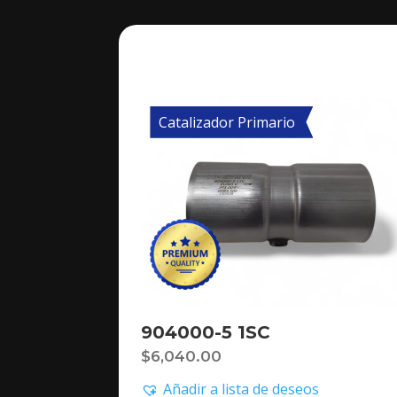
Catalizador Primario
904000-5 1SC
$
6,040.00
Añadir a lista de deseos