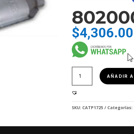
80200
$
4,306.00
802000
cantidad
AÑADIR A
SKU:
CATP1725
Categorías: