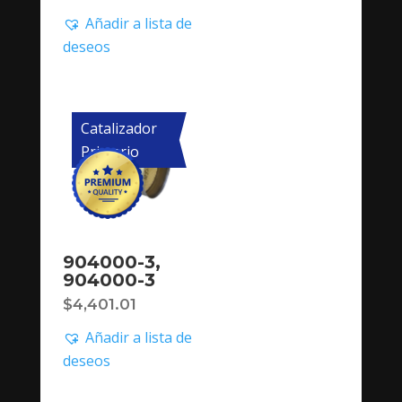
Añadir a lista de
deseos
Catalizador
Primario
904000-3,
904000-3
$
4,401.01
Añadir a lista de
deseos