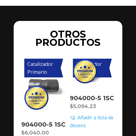
OTROS
PRODUCTOS
Catalizador
Catalizador
Primario
Primario
904000-5 1SC
$
5,094.23
Añadir a lista de
904000-5 1SC
deseos
$
6,040.00