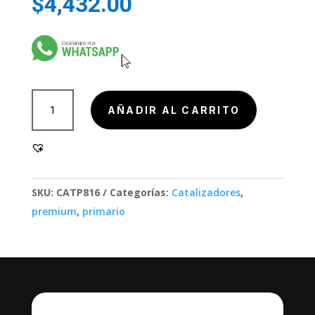
$
4,432.00
802000
AÑADIR AL CARRITO
cantidad
SKU:
CATP816
Categorías:
Catalizadores
,
premium
,
primario