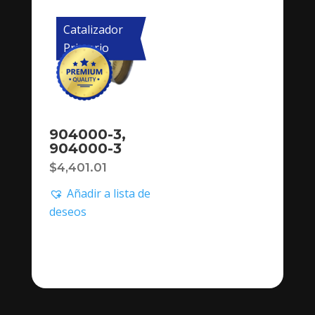
Catalizador
Primario
904000-3,
904000-3
$
4,401.01
Añadir a lista de
deseos