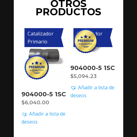
OTROS
PRODUCTOS
Catalizador
Catalizador
Primario
Primario
904000-5 1SC
$
5,094.23
Añadir a lista de
904000-5 1SC
deseos
$
6,040.00
Añadir a lista de
deseos