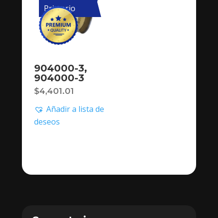
Primario
904000-3,
904000-3
$
4,401.01
Añadir a lista de
deseos