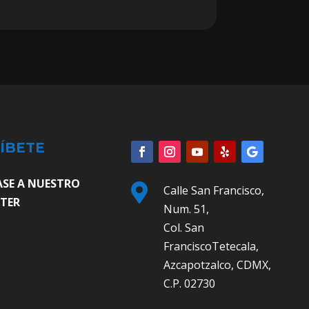
ÍBETE
ASE A NUESTRO

Calle San Francisco,
TER
Num. 51,
Col. San
FranciscoTetecala,
Azcapotzalco, CDMX,
C.P. 02730