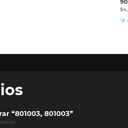
90
$
4
ios
rar “801003, 801003”
oración.