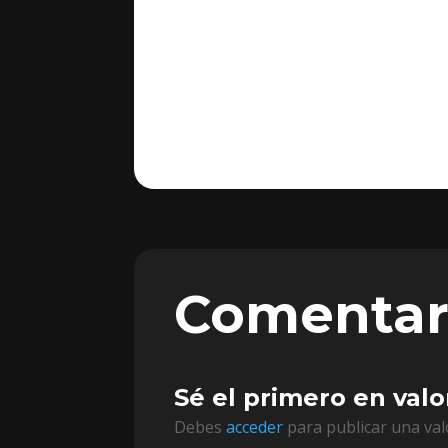
Comentar
Sé el primero en valo
Debes
acceder
para publicar una val