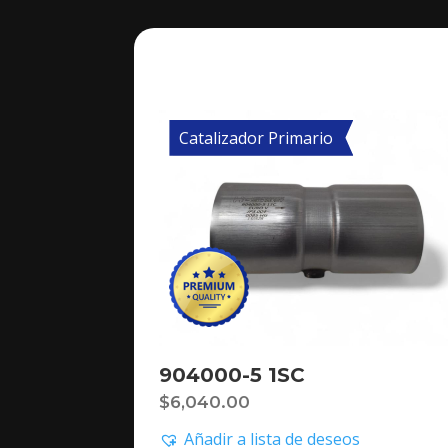
Catalizador Primario
904000-5 1SC
$
6,040.00
Añadir a lista de deseos