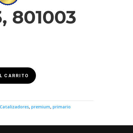
, 801003
L CARRITO
Catalizadores
,
premium
,
primario