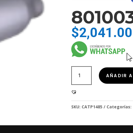
801003
$
2,041.00
801003,
801003
AÑADIR A
cantidad
SKU:
CATP1485
Categorías: