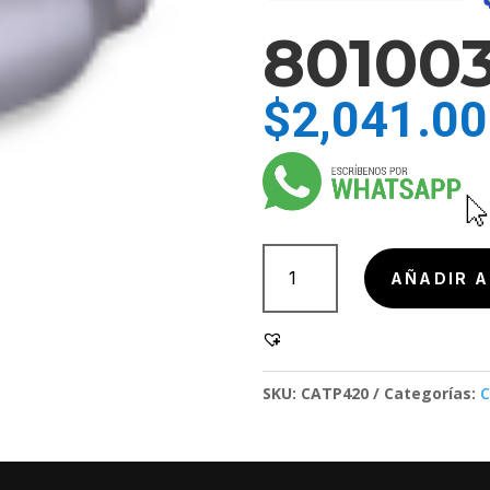
80100
$
2,041.00
801003
cantidad
AÑADIR A
SKU:
CATP420
Categorías:
C