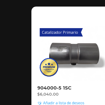
Catalizador Primario
904000-5 1SC
$
6,040.00
Añadir a lista de deseos