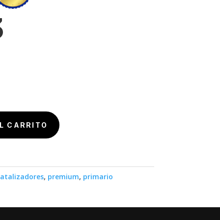
3
L CARRITO
atalizadores
,
premium
,
primario