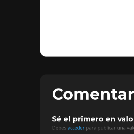
Comentar
Sé el primero en valo
Debes
acceder
para publicar una val