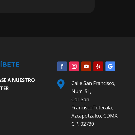
ÍBETE
ASE A NUESTRO

Calle San Francisco,
TER
Num. 51,
Col. San
FranciscoTetecala,
Azcapotzalco, CDMX,
C.P. 02730