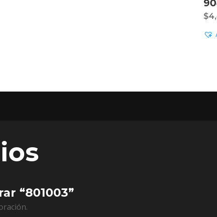
90
$
4
ios
rar “801003”
oración.