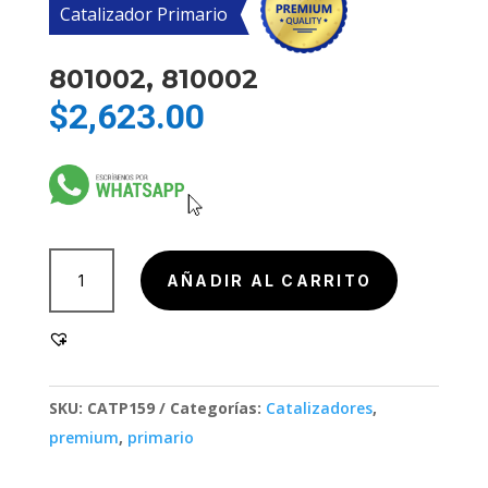
Catalizador Primario
801002, 810002
$
2,623.00
801002,
AÑADIR AL CARRITO
810002
cantidad
SKU:
CATP159
Categorías:
Catalizadores
,
premium
,
primario