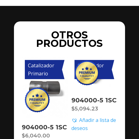
OTROS
PRODUCTOS
Catalizador
Catalizador
Primario
Primario
904000-5 1SC
$
5,094.23
Añadir a lista de
904000-5 1SC
deseos
$
6,040.00