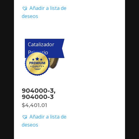
Añadir a lista de
deseos
Catalizador
Primario
904000-3,
904000-3
$
4,401.01
Añadir a lista de
deseos