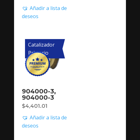
Añadir a lista de
deseos
Catalizador
Primario
904000-3,
904000-3
$
4,401.01
Añadir a lista de
deseos