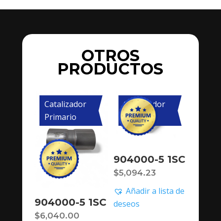
OTROS
PRODUCTOS
Catalizador
Catalizador
Primario
Primario
904000-5 1SC
$
5,094.23
Añadir a lista de
904000-5 1SC
deseos
$
6,040.00