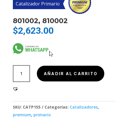
Catalizador Primario
801002, 810002
$
2,623.00
801002,
AÑADIR AL CARRITO
810002
cantidad
SKU:
CATP155
Categorías:
Catalizadores
,
premium
,
primario