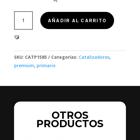
801002,
AÑADIR AL CARRITO
801002
cantidad
SKU:
CATP1585
Categorías:
Catalizadores
,
premium
,
primario
OTROS
PRODUCTOS