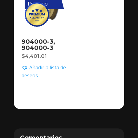
Primario
904000-3,
904000-3
$
4,401.01
Añadir a lista de
deseos
Comentarios