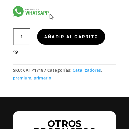
801000-
AÑADIR AL CARRITO
5
cantidad
SKU:
CATP1718
Categorías:
Catalizadores
,
premium
,
primario
OTROS