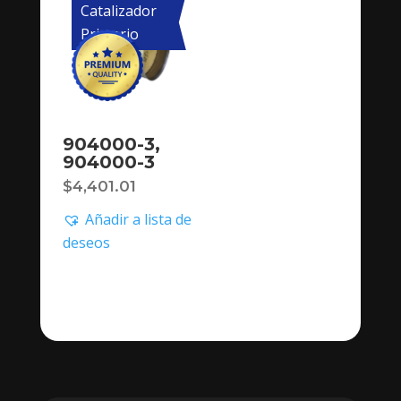
Catalizador
Primario
904000-3,
904000-3
$
4,401.01
Añadir a lista de
deseos