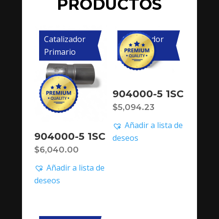
PRODUCTOS
Catalizador
Catalizador
Primario
Primario
904000-5 1SC
$
5,094.23
Añadir a lista de
904000-5 1SC
deseos
$
6,040.00
Añadir a lista de
deseos