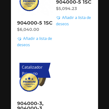
904000-5 1SC
$
5,094.23
Añadir a lista de
904000-5 1SC
deseos
$
6,040.00
Añadir a lista de
deseos
Catalizador
Primario
904000-3,
904000-3