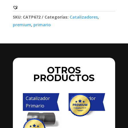
SKU:
CATP672
Categorías:
Catalizadores
,
premium
,
primario
OTROS
PRODUCTOS
Catalizador
Catalizador
Primario
Primario