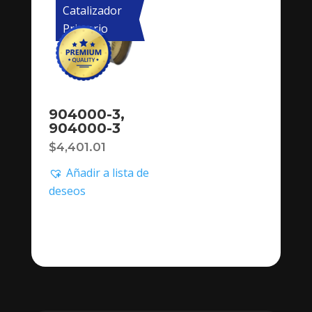
Catalizador
Primario
904000-3,
904000-3
$
4,401.01
Añadir a lista de
deseos