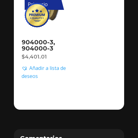
Primario
904000-3,
904000-3
$
4,401.01
Añadir a lista de
deseos