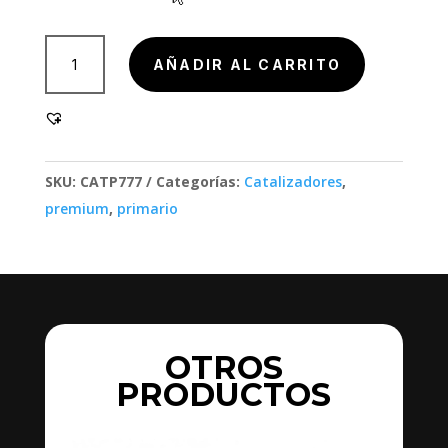
703004-
AÑADIR AL CARRITO
12
cantidad
SKU:
CATP777
Categorías:
Catalizadores
,
premium
,
primario
OTROS
PRODUCTOS