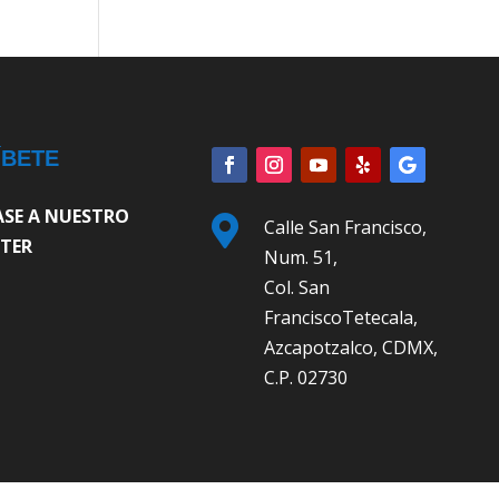
ÍBETE
ASE A NUESTRO

Calle San Francisco,
TER
Num. 51,
Col. San
FranciscoTetecala,
Azcapotzalco, CDMX,
C.P. 02730