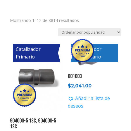
Ordenado
Mostrando 1–12 de 8814 resultados
por
popularidad
Catalizador
Catalizador
Primario
Secundario
801003
$
2,041.00
Añadir a lista de
deseos
904000-5 1SC, 904000-5
1SC