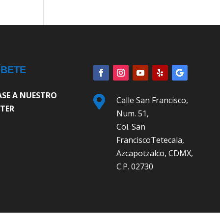
ÍBETE
ASE A NUESTRO

Calle San Francisco,
TER
Num. 51,
Col. San
FranciscoTetecala,
Azcapotzalco, CDMX,
C.P. 02730