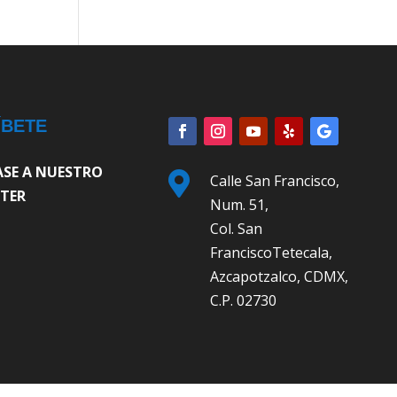
ÍBETE
ASE A NUESTRO

Calle San Francisco,
TER
Num. 51,
Col. San
FranciscoTetecala,
Azcapotzalco, CDMX,
C.P. 02730