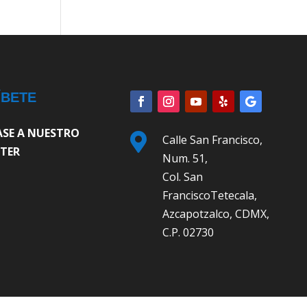
ÍBETE
ASE A NUESTRO

Calle San Francisco,
TER
Num. 51,
Col. San
FranciscoTetecala,
Azcapotzalco, CDMX,
C.P. 02730